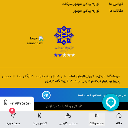
قوانین ما
لوازم یدکی موتور سیکلت
مقالات ما
لوازم یدکی موتور
فروشگاه مرکزی: تهران،اتوبان امام علی شمال به جنوب، کنارگذر بعد از خیابان
پیروزی، بلوار نیکنام شرقی، پلاک 8، فروشگاه تایلیور
مارا در شبکه های اجتماعی دنبال کنید
02133252520
طراحی و اجرا بهپردازان
0
طراحی و اجرا بهپردازان
خانه
محصولات
حساب کاربری
تماس باما
سبد خرید