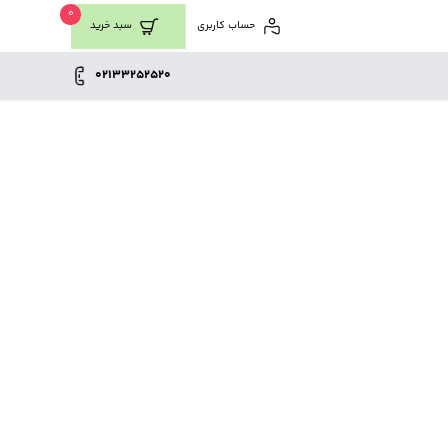
0
حساب کاربری
سبد خرید
02133252520