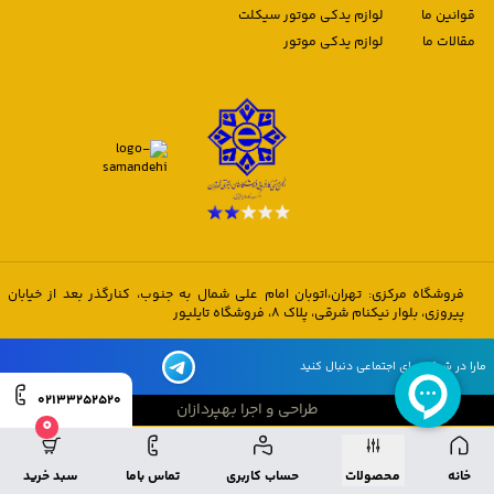
قوانین ما
لوازم یدکی موتور سیکلت
مقالات ما
لوازم یدکی موتور
فروشگاه مرکزی: تهران،اتوبان امام علی شمال به جنوب، کنارگذر بعد از خیابان
پیروزی، بلوار نیکنام شرقی، پلاک 8، فروشگاه تایلیور
مارا در شبکه های اجتماعی دنبال کنید
02133252520
طراحی و اجرا بهپردازان
0
طراحی و اجرا بهپردازان
خانه
محصولات
حساب کاربری
تماس باما
سبد خرید