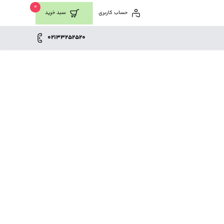
0
حساب کاربری
سبد خرید
02133252520