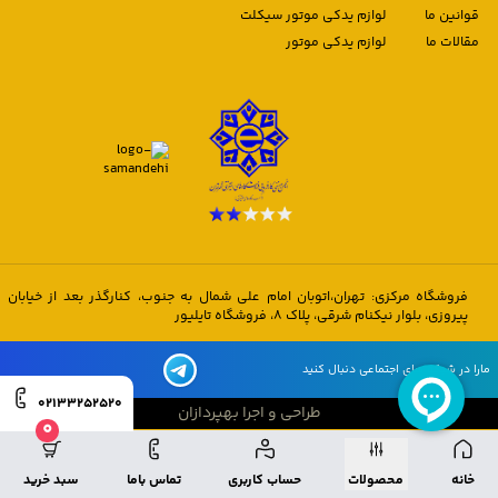
قوانین ما
لوازم یدکی موتور سیکلت
مقالات ما
لوازم یدکی موتور
فروشگاه مرکزی: تهران،اتوبان امام علی شمال به جنوب، کنارگذر بعد از خیابان
پیروزی، بلوار نیکنام شرقی، پلاک 8، فروشگاه تایلیور
مارا در شبکه های اجتماعی دنبال کنید
02133252520
طراحی و اجرا بهپردازان
0
طراحی و اجرا بهپردازان
خانه
محصولات
حساب کاربری
تماس باما
سبد خرید