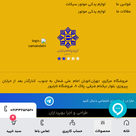
قوانین ما
لوازم یدکی موتور سیکلت
مقالات ما
لوازم یدکی موتور
فروشگاه مرکزی: تهران،اتوبان امام علی شمال به جنوب، کنارگذر بعد از خیابان
پیروزی، بلوار نیکنام شرقی، پلاک 8، فروشگاه تایلیور
مارا در شبکه های اجتماعی دنبال کنید
02133252520
طراحی و اجرا بهپردازان
0
طراحی و اجرا بهپردازان
خانه
محصولات
حساب کاربری
تماس باما
سبد خرید