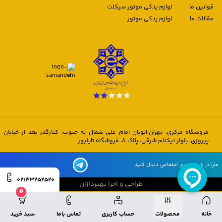
قوانین ما
لوازم یدکی موتور سیکلت
مقالات ما
لوازم یدکی موتور
فروشگاه مرکزی: تهران،اتوبان امام علی شمال به جنوب، کنارگذر بعد از خیابان
پیروزی، بلوار نیکنام شرقی، پلاک 8، فروشگاه تایلیور
مارا در شبکه های اجتماعی دنبال کنید
02133252520
طراحی و اجرا بهپردازان
0
طراحی و اجرا بهپردازان
خانه
محصولات
حساب کاربری
تماس باما
سبد خرید