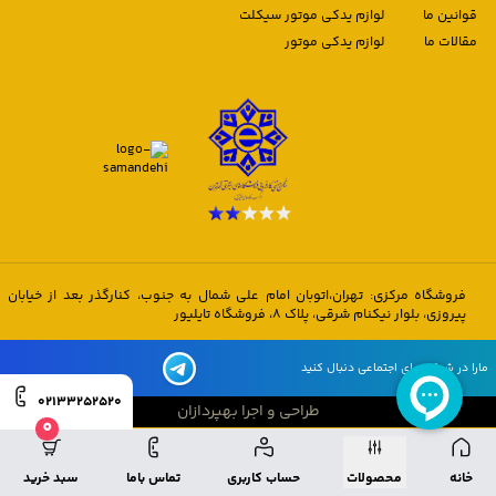
قوانین ما
لوازم یدکی موتور سیکلت
مقالات ما
لوازم یدکی موتور
فروشگاه مرکزی: تهران،اتوبان امام علی شمال به جنوب، کنارگذر بعد از خیابان
پیروزی، بلوار نیکنام شرقی، پلاک 8، فروشگاه تایلیور
مارا در شبکه های اجتماعی دنبال کنید
02133252520
طراحی و اجرا بهپردازان
0
طراحی و اجرا بهپردازان
خانه
محصولات
حساب کاربری
تماس باما
سبد خرید