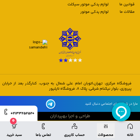
قوانین ما
لوازم یدکی موتور سیکلت
مقالات ما
لوازم یدکی موتور
فروشگاه مرکزی: تهران،اتوبان امام علی شمال به جنوب، کنارگذر بعد از خیابان
پیروزی، بلوار نیکنام شرقی، پلاک 8، فروشگاه تایلیور
مارا در شبکه های اجتماعی دنبال کنید
02133252520
طراحی و اجرا بهپردازان
0
طراحی و اجرا بهپردازان
خانه
محصولات
حساب کاربری
تماس باما
سبد خرید