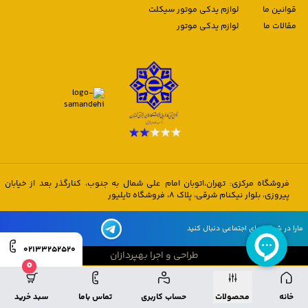
قوانین ما
لوازم یدکی موتور سیکلت
مقالات ما
لوازم یدکی موتور
فروشگاه مرکزی: تهران،اتوبان امام علی شمال به جنوب، کنارگذر بعد از خیابان
پیروزی، بلوار نیکنام شرقی، پلاک 8، فروشگاه تایلیور
مارا در شبکه های اجتماعی دنبال کنید
02133252520
طراحی و اجرا بهپردازان
0
طراحی و اجرا بهپردازان
خانه
محصولات
حساب کاربری
تماس باما
سبد خرید