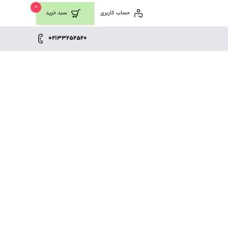
0
حساب کاربری
سبد خرید
02133252520