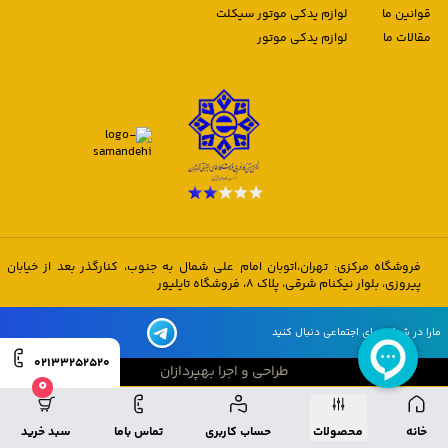
قوانین ما
لوازم یدکی موتور سیکلت
مقالات ما
لوازم یدکی موتور
فروشگاه مرکزی: تهران،اتوبان امام علی شمال به جنوب، کنارگذر بعد از خیابان
پیروزی، بلوار نیکنام شرقی، پلاک 8، فروشگاه تایلیور
مارا در شبکه های اجتماعی دنبال کنید
02133252520
طراحی و اجرا بهپردازان
0
طراحی و اجرا بهپردازان
خانه
محصولات
حساب کاربری
تماس باما
سبد خرید