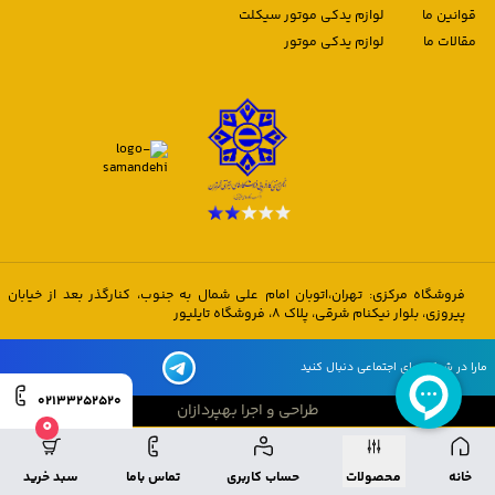
قوانین ما
لوازم یدکی موتور سیکلت
مقالات ما
لوازم یدکی موتور
فروشگاه مرکزی: تهران،اتوبان امام علی شمال به جنوب، کنارگذر بعد از خیابان
پیروزی، بلوار نیکنام شرقی، پلاک 8، فروشگاه تایلیور
مارا در شبکه های اجتماعی دنبال کنید
02133252520
طراحی و اجرا بهپردازان
0
طراحی و اجرا بهپردازان
خانه
محصولات
حساب کاربری
تماس باما
سبد خرید