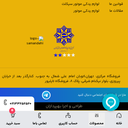
قوانین ما
لوازم یدکی موتور سیکلت
مقالات ما
لوازم یدکی موتور
فروشگاه مرکزی: تهران،اتوبان امام علی شمال به جنوب، کنارگذر بعد از خیابان
پیروزی، بلوار نیکنام شرقی، پلاک 8، فروشگاه تایلیور
مارا در شبکه های اجتماعی دنبال کنید
02133252520
طراحی و اجرا بهپردازان
0
طراحی و اجرا بهپردازان
خانه
محصولات
حساب کاربری
تماس باما
سبد خرید