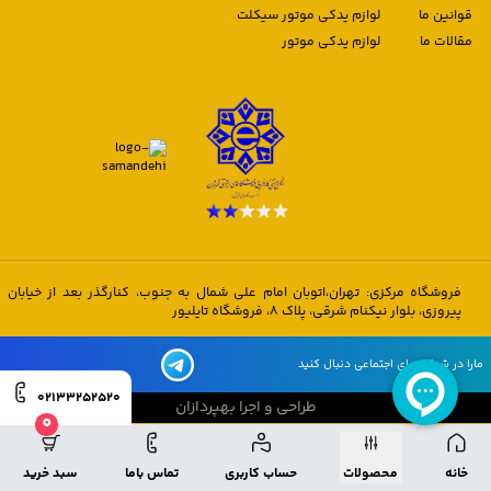
قوانین ما
لوازم یدکی موتور سیکلت
مقالات ما
لوازم یدکی موتور
فروشگاه مرکزی: تهران،اتوبان امام علی شمال به جنوب، کنارگذر بعد از خیابان
پیروزی، بلوار نیکنام شرقی، پلاک 8، فروشگاه تایلیور
مارا در شبکه های اجتماعی دنبال کنید
02133252520
طراحی و اجرا بهپردازان
0
طراحی و اجرا بهپردازان
خانه
محصولات
حساب کاربری
تماس باما
سبد خرید