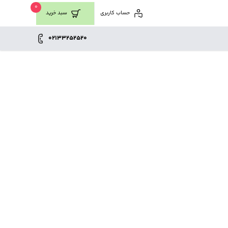
0
حساب کاربری
سبد خرید
02133252520