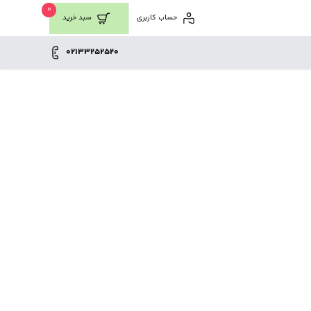
0
حساب کاربری
سبد خرید
02133252520