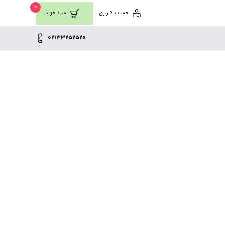
0
حساب کاربری
سبد خرید
02133252520