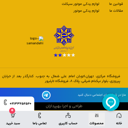
قوانین ما
لوازم یدکی موتور سیکلت
مقالات ما
لوازم یدکی موتور
فروشگاه مرکزی: تهران،اتوبان امام علی شمال به جنوب، کنارگذر بعد از خیابان
پیروزی، بلوار نیکنام شرقی، پلاک 8، فروشگاه تایلیور
مارا در شبکه های اجتماعی دنبال کنید
02133252520
طراحی و اجرا بهپردازان
0
طراحی و اجرا بهپردازان
خانه
محصولات
حساب کاربری
تماس باما
سبد خرید