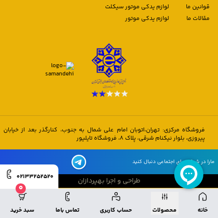
قوانین ما
لوازم یدکی موتور سیکلت
مقالات ما
لوازم یدکی موتور
فروشگاه مرکزی: تهران،اتوبان امام علی شمال به جنوب، کنارگذر بعد از خیابان
پیروزی، بلوار نیکنام شرقی، پلاک 8، فروشگاه تایلیور
مارا در شبکه های اجتماعی دنبال کنید
02133252520
طراحی و اجرا بهپردازان
0
طراحی و اجرا بهپردازان
خانه
محصولات
حساب کاربری
تماس باما
سبد خرید