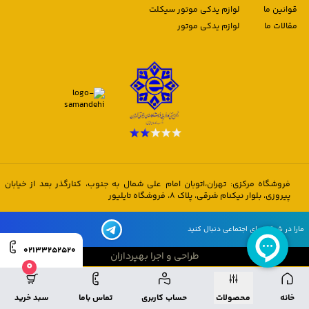
قوانین ما
لوازم یدکی موتور سیکلت
مقالات ما
لوازم یدکی موتور
فروشگاه مرکزی: تهران،اتوبان امام علی شمال به جنوب، کنارگذر بعد از خیابان
پیروزی، بلوار نیکنام شرقی، پلاک 8، فروشگاه تایلیور
مارا در شبکه های اجتماعی دنبال کنید
02133252520
طراحی و اجرا بهپردازان
0
طراحی و اجرا بهپردازان
خانه
محصولات
حساب کاربری
تماس باما
سبد خرید