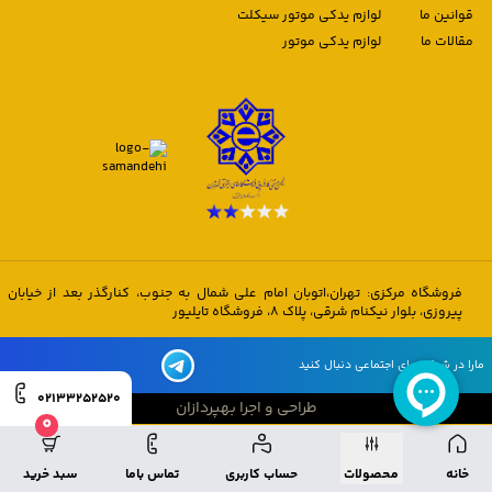
قوانین ما
لوازم یدکی موتور سیکلت
مقالات ما
لوازم یدکی موتور
فروشگاه مرکزی: تهران،اتوبان امام علی شمال به جنوب، کنارگذر بعد از خیابان
پیروزی، بلوار نیکنام شرقی، پلاک 8، فروشگاه تایلیور
مارا در شبکه های اجتماعی دنبال کنید
02133252520
طراحی و اجرا بهپردازان
0
طراحی و اجرا بهپردازان
خانه
محصولات
حساب کاربری
تماس باما
سبد خرید