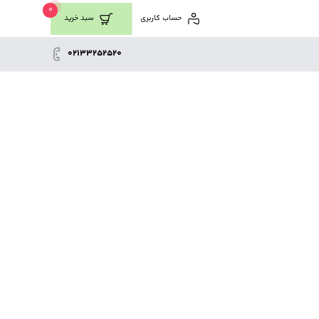
0
حساب کاربری
سبد خرید
02133252520