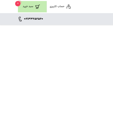
0
حساب کاربری
سبد خرید
02133252520