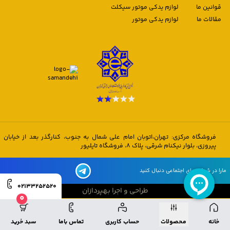
قوانین ما
لوازم یدکی موتور سیکلت
مقالات ما
لوازم یدکی موتور
فروشگاه مرکزی: تهران،اتوبان امام علی شمال به جنوب، کنارگذر بعد از خیابان
پیروزی، بلوار نیکنام شرقی، پلاک 8، فروشگاه تایلیور
مارا در شبکه های اجتماعی دنبال کنید
02133252520
طراحی و اجرا بهپردازان
0
طراحی و اجرا بهپردازان
خانه
محصولات
حساب کاربری
تماس باما
سبد خرید