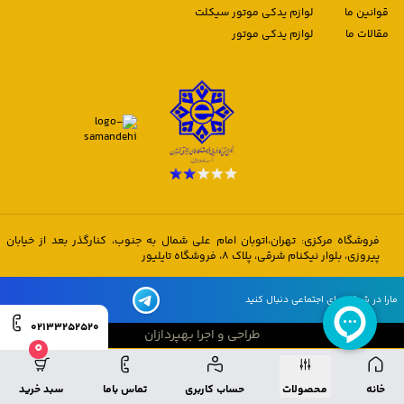
قوانین ما
لوازم یدکی موتور سیکلت
مقالات ما
لوازم یدکی موتور
فروشگاه مرکزی: تهران،اتوبان امام علی شمال به جنوب، کنارگذر بعد از خیابان
پیروزی، بلوار نیکنام شرقی، پلاک 8، فروشگاه تایلیور
مارا در شبکه های اجتماعی دنبال کنید
02133252520
طراحی و اجرا بهپردازان
0
طراحی و اجرا بهپردازان
خانه
محصولات
حساب کاربری
تماس باما
سبد خرید