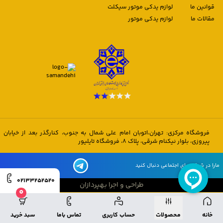
قوانین ما
لوازم یدکی موتور سیکلت
مقالات ما
لوازم یدکی موتور
فروشگاه مرکزی: تهران،اتوبان امام علی شمال به جنوب، کنارگذر بعد از خیابان
پیروزی، بلوار نیکنام شرقی، پلاک 8، فروشگاه تایلیور
مارا در شبکه های اجتماعی دنبال کنید
02133252520
طراحی و اجرا بهپردازان
0
طراحی و اجرا بهپردازان
خانه
محصولات
حساب کاربری
تماس باما
سبد خرید