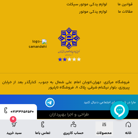
قوانین ما
لوازم یدکی موتور سیکلت
مقالات ما
لوازم یدکی موتور
فروشگاه مرکزی: تهران،اتوبان امام علی شمال به جنوب، کنارگذر بعد از خیابان
پیروزی، بلوار نیکنام شرقی، پلاک 8، فروشگاه تایلیور
مارا در شبکه های اجتماعی دنبال کنید
02133252520
طراحی و اجرا بهپردازان
0
طراحی و اجرا بهپردازان
خانه
محصولات
حساب کاربری
تماس باما
سبد خرید