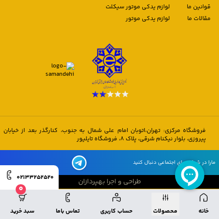
قوانین ما
لوازم یدکی موتور سیکلت
مقالات ما
لوازم یدکی موتور
فروشگاه مرکزی: تهران،اتوبان امام علی شمال به جنوب، کنارگذر بعد از خیابان
پیروزی، بلوار نیکنام شرقی، پلاک 8، فروشگاه تایلیور
مارا در شبکه های اجتماعی دنبال کنید
02133252520
طراحی و اجرا بهپردازان
0
طراحی و اجرا بهپردازان
خانه
محصولات
حساب کاربری
تماس باما
سبد خرید