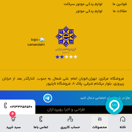
قوانین ما
لوازم یدکی موتور سیکلت
مقالات ما
لوازم یدکی موتور
فروشگاه مرکزی: تهران،اتوبان امام علی شمال به جنوب، کنارگذر بعد از خیابان
پیروزی، بلوار نیکنام شرقی، پلاک 8، فروشگاه تایلیور
مارا در شبکه های اجتماعی دنبال کنید
02133252520
طراحی و اجرا بهپردازان
0
طراحی و اجرا بهپردازان
خانه
محصولات
حساب کاربری
تماس باما
سبد خرید