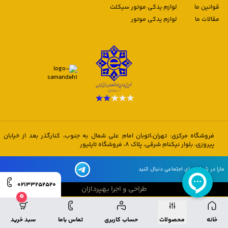
قوانین ما
لوازم یدکی موتور سیکلت
مقالات ما
لوازم یدکی موتور
فروشگاه مرکزی: تهران،اتوبان امام علی شمال به جنوب، کنارگذر بعد از خیابان
پیروزی، بلوار نیکنام شرقی، پلاک 8، فروشگاه تایلیور
مارا در شبکه های اجتماعی دنبال کنید
02133252520
طراحی و اجرا بهپردازان
0
طراحی و اجرا بهپردازان
خانه
محصولات
حساب کاربری
تماس باما
سبد خرید