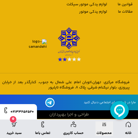
قوانین ما
لوازم یدکی موتور سیکلت
مقالات ما
لوازم یدکی موتور
فروشگاه مرکزی: تهران،اتوبان امام علی شمال به جنوب، کنارگذر بعد از خیابان
پیروزی، بلوار نیکنام شرقی، پلاک 8، فروشگاه تایلیور
مارا در شبکه های اجتماعی دنبال کنید
02133252520
طراحی و اجرا بهپردازان
0
طراحی و اجرا بهپردازان
خانه
محصولات
حساب کاربری
تماس باما
سبد خرید