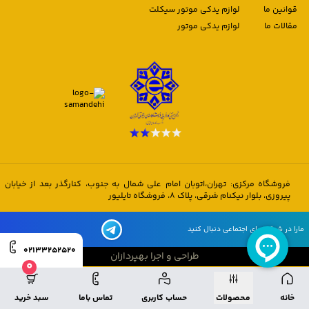
قوانین ما
لوازم یدکی موتور سیکلت
مقالات ما
لوازم یدکی موتور
فروشگاه مرکزی: تهران،اتوبان امام علی شمال به جنوب، کنارگذر بعد از خیابان
پیروزی، بلوار نیکنام شرقی، پلاک 8، فروشگاه تایلیور
مارا در شبکه های اجتماعی دنبال کنید
02133252520
طراحی و اجرا بهپردازان
0
طراحی و اجرا بهپردازان
خانه
محصولات
حساب کاربری
تماس باما
سبد خرید