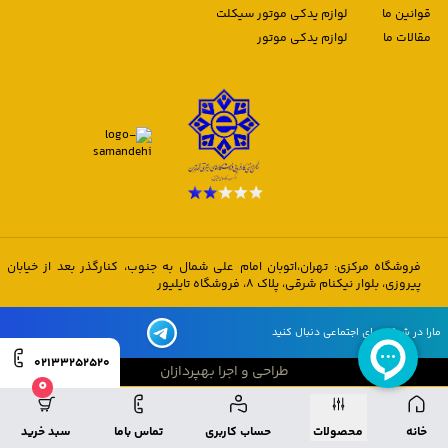
قوانین ما
لوازم یدکی موتور سیکلت
مقالات ما
لوازم یدکی موتور
فروشگاه مرکزی: تهران،اتوبان امام علی شمال به جنوب، کنارگذر بعد از خیابان
پیروزی، بلوار نیکنام شرقی، پلاک 8، فروشگاه تایلیور
مارا در شبکه های اجتماعی دنبال کنید
02133252520
طراحی و اجرا بهپردازان
0
طراحی و اجرا بهپردازان
خانه
محصولات
حساب کاربری
تماس باما
سبد خرید