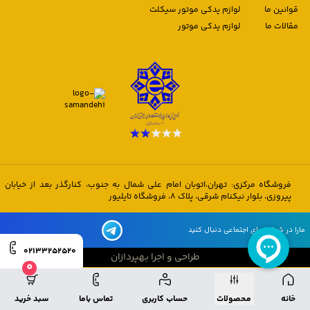
قوانین ما
لوازم یدکی موتور سیکلت
مقالات ما
لوازم یدکی موتور
فروشگاه مرکزی: تهران،اتوبان امام علی شمال به جنوب، کنارگذر بعد از خیابان
پیروزی، بلوار نیکنام شرقی، پلاک 8، فروشگاه تایلیور
مارا در شبکه های اجتماعی دنبال کنید
02133252520
طراحی و اجرا بهپردازان
0
طراحی و اجرا بهپردازان
خانه
محصولات
حساب کاربری
تماس باما
سبد خرید