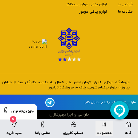
قوانین ما
لوازم یدکی موتور سیکلت
مقالات ما
لوازم یدکی موتور
فروشگاه مرکزی: تهران،اتوبان امام علی شمال به جنوب، کنارگذر بعد از خیابان
پیروزی، بلوار نیکنام شرقی، پلاک 8، فروشگاه تایلیور
مارا در شبکه های اجتماعی دنبال کنید
02133252520
طراحی و اجرا بهپردازان
0
طراحی و اجرا بهپردازان
خانه
محصولات
حساب کاربری
تماس باما
سبد خرید