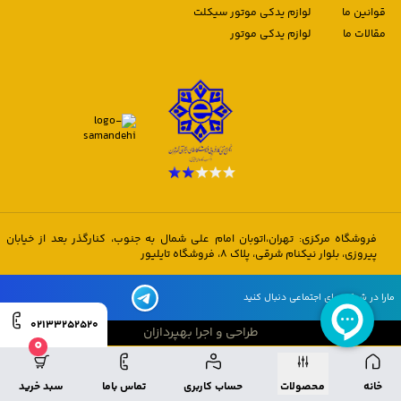
قوانین ما
لوازم یدکی موتور سیکلت
مقالات ما
لوازم یدکی موتور
فروشگاه مرکزی: تهران،اتوبان امام علی شمال به جنوب، کنارگذر بعد از خیابان
پیروزی، بلوار نیکنام شرقی، پلاک 8، فروشگاه تایلیور
مارا در شبکه های اجتماعی دنبال کنید
02133252520
طراحی و اجرا بهپردازان
0
طراحی و اجرا بهپردازان
خانه
محصولات
حساب کاربری
تماس باما
سبد خرید