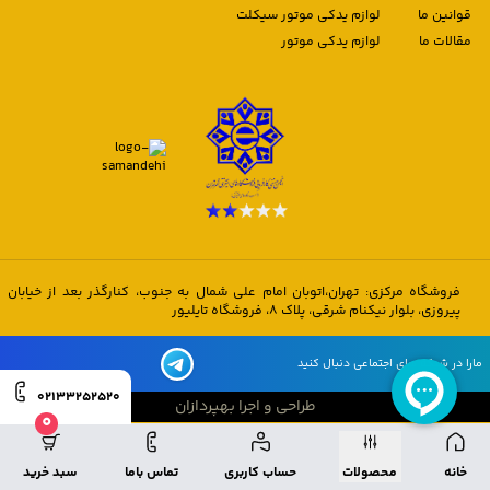
قوانین ما
لوازم یدکی موتور سیکلت
مقالات ما
لوازم یدکی موتور
فروشگاه مرکزی: تهران،اتوبان امام علی شمال به جنوب، کنارگذر بعد از خیابان
پیروزی، بلوار نیکنام شرقی، پلاک 8، فروشگاه تایلیور
مارا در شبکه های اجتماعی دنبال کنید
02133252520
طراحی و اجرا بهپردازان
0
طراحی و اجرا بهپردازان
خانه
محصولات
حساب کاربری
تماس باما
سبد خرید