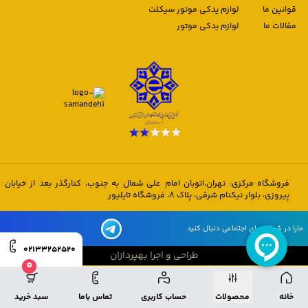
قوانین ما
لوازم یدکی موتور سیکلت
مقالات ما
لوازم یدکی موتور
فروشگاه مرکزی: تهران،اتوبان امام علی شمال به جنوب، کنارگذر بعد از خیابان
پیروزی، بلوار نیکنام شرقی، پلاک 8، فروشگاه تایلیور
مارا در شبکه های اجتماعی دنبال کنید
02133252520
طراحی و اجرا بهپردازان
0
طراحی و اجرا بهپردازان
خانه
محصولات
حساب کاربری
تماس باما
سبد خرید