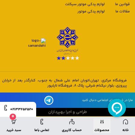
قوانین ما
لوازم یدکی موتور سیکلت
مقالات ما
لوازم یدکی موتور
فروشگاه مرکزی: تهران،اتوبان امام علی شمال به جنوب، کنارگذر بعد از خیابان
پیروزی، بلوار نیکنام شرقی، پلاک 8، فروشگاه تایلیور
مارا در شبکه های اجتماعی دنبال کنید
02133252520
طراحی و اجرا بهپردازان
0
طراحی و اجرا بهپردازان
خانه
محصولات
حساب کاربری
تماس باما
سبد خرید