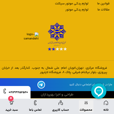
قوانین ما
لوازم یدکی موتور سیکلت
مقالات ما
لوازم یدکی موتور
فروشگاه مرکزی: تهران،اتوبان امام علی شمال به جنوب، کنارگذر بعد از خیابان
پیروزی، بلوار نیکنام شرقی، پلاک 8، فروشگاه تایلیور
مارا در شبکه های اجتماعی دنبال کنید
02133252520
طراحی و اجرا بهپردازان
0
طراحی و اجرا بهپردازان
خانه
محصولات
حساب کاربری
تماس باما
سبد خرید