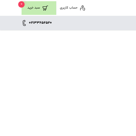
0
حساب کاربری
سبد خرید
02133252520