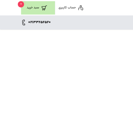
0
حساب کاربری
سبد خرید
02133252520