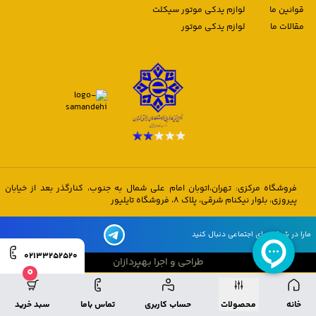
قوانین ما
لوازم یدکی موتور سیکلت
مقالات ما
لوازم یدکی موتور
فروشگاه مرکزی: تهران،اتوبان امام علی شمال به جنوب، کنارگذر بعد از خیابان
پیروزی، بلوار نیکنام شرقی، پلاک 8، فروشگاه تایلیور
مارا در شبکه های اجتماعی دنبال کنید
02133252520
طراحی و اجرا بهپردازان
0
طراحی و اجرا بهپردازان
خانه
محصولات
حساب کاربری
تماس باما
سبد خرید