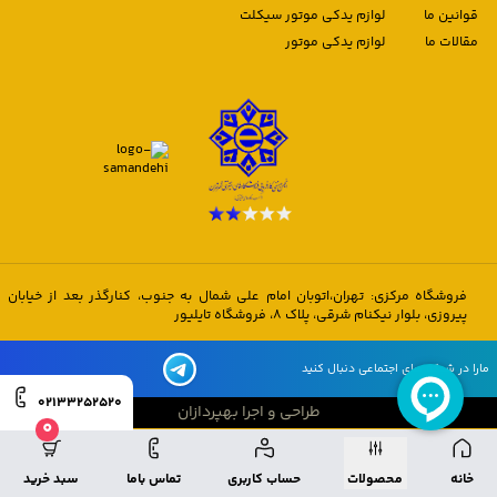
قوانین ما
لوازم یدکی موتور سیکلت
مقالات ما
لوازم یدکی موتور
فروشگاه مرکزی: تهران،اتوبان امام علی شمال به جنوب، کنارگذر بعد از خیابان
پیروزی، بلوار نیکنام شرقی، پلاک 8، فروشگاه تایلیور
مارا در شبکه های اجتماعی دنبال کنید
02133252520
طراحی و اجرا بهپردازان
0
طراحی و اجرا بهپردازان
خانه
محصولات
حساب کاربری
تماس باما
سبد خرید