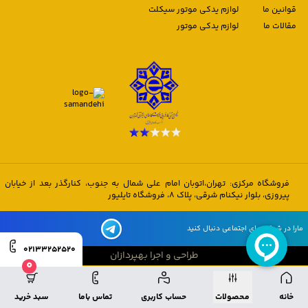
قوانین ما
لوازم یدکی موتور سیکلت
مقالات ما
لوازم یدکی موتور
فروشگاه مرکزی: تهران،اتوبان امام علی شمال به جنوب، کنارگذر بعد از خیابان
پیروزی، بلوار نیکنام شرقی، پلاک 8، فروشگاه تایلیور
مارا در شبکه های اجتماعی دنبال کنید
02133252520
طراحی و اجرا بهپردازان
0
طراحی و اجرا بهپردازان
خانه
محصولات
حساب کاربری
تماس باما
سبد خرید