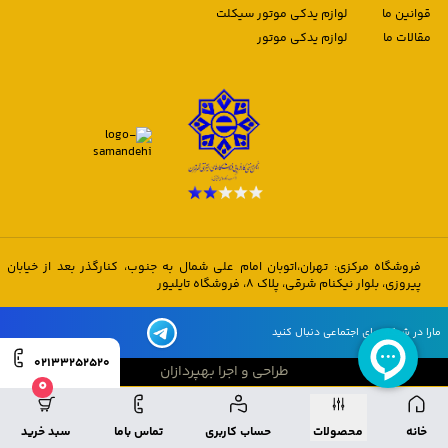
قوانین ما
لوازم یدکی موتور سیکلت
مقالات ما
لوازم یدکی موتور
فروشگاه مرکزی: تهران،اتوبان امام علی شمال به جنوب، کنارگذر بعد از خیابان
پیروزی، بلوار نیکنام شرقی، پلاک 8، فروشگاه تایلیور
مارا در شبکه های اجتماعی دنبال کنید
02133252520
طراحی و اجرا بهپردازان
0
طراحی و اجرا بهپردازان
خانه
محصولات
حساب کاربری
تماس باما
سبد خرید