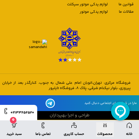
قوانین ما
لوازم یدکی موتور سیکلت
مقالات ما
لوازم یدکی موتور
فروشگاه مرکزی: تهران،اتوبان امام علی شمال به جنوب، کنارگذر بعد از خیابان
پیروزی، بلوار نیکنام شرقی، پلاک 8، فروشگاه تایلیور
مارا در شبکه های اجتماعی دنبال کنید
02133252520
طراحی و اجرا بهپردازان
0
طراحی و اجرا بهپردازان
خانه
محصولات
حساب کاربری
تماس باما
سبد خرید