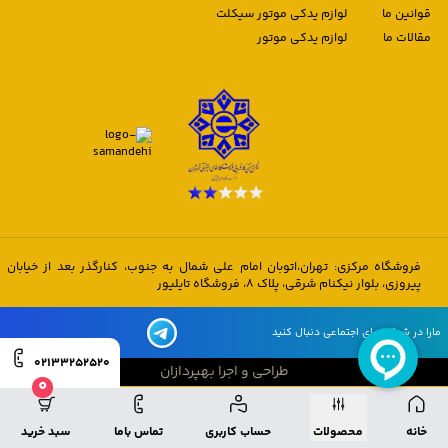
قوانین ما
لوازم یدکی موتور سیکلت
مقالات ما
لوازم یدکی موتور
فروشگاه مرکزی: تهران،اتوبان امام علی شمال به جنوب، کنارگذر بعد از خیابان
پیروزی، بلوار نیکنام شرقی، پلاک 8، فروشگاه تایلیور
مارا در شبکه های اجتماعی دنبال کنید
02133252520
طراحی و اجرا بهپردازان
0
طراحی و اجرا بهپردازان
خانه
محصولات
حساب کاربری
تماس باما
سبد خرید