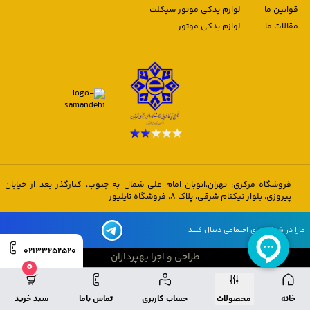
قوانین ما
لوازم یدکی موتور سیکلت
مقالات ما
لوازم یدکی موتور
فروشگاه مرکزی: تهران،اتوبان امام علی شمال به جنوب، کنارگذر بعد از خیابان
پیروزی، بلوار نیکنام شرقی، پلاک 8، فروشگاه تایلیور
مارا در شبکه های اجتماعی دنبال کنید
02133252520
طراحی و اجرا بهپردازان
0
طراحی و اجرا بهپردازان
خانه
محصولات
حساب کاربری
تماس باما
سبد خرید